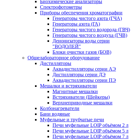
Биохимические анализаторы
Спектрофотометры
Приборы обеспечения хроматографии
Генераторы чистого азота (ГЧА)
Генераторы азота (ГА)
Генераторы чистого водорода (ГВЧ)
Генераторы чистого воздуха (ГЧВ)
Деионизаторы воды серии
"ВОДОЛЕЙ"
Блоки очистки газов (БОВ)
Общелабораторное оборудование
Дистилляторы
Аквадистилляторы серии АЭ
Дистилляторы серии ДЭ
Аквадистилляторы серии ПЭ
Мешалки и встряхиватели
Магнитные мешалки
Встряхиватели (Шейкеры)
Верхнеприводные мешалки
Колбонагреватели
Бани водяные
Муфельные и трубчатые печи
Печи муфельные LOIP объёмом 2 л
Печи муфельные LOIP объёмом 5 л
Печи муфельные LOIP объёмом 7 л