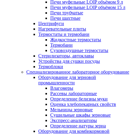
Печи муфельные LOIP объёмом 9 л
Печи муфельные LOIP объёмом 15 л
Печи трубчатые
Печи шахтные
Центрифуги
Нагревательные плиты
Термостаты и термобани
Жидкостные термостаты
Термобани
Суховоздушные термостаты
Стерилизаторы, автоклавы
Устройства для сушки посуды
Термоблоки
Специализированное лабораторное оборудование
Оборудование для зерновой
промышленности
Влагомеры
Рассевы лабораторные
Определение белизны муки
Оценка хлебопекарных свойств
Мельницы зерновые
Сушильные шкафы зерновые
Экспресс-анализаторы
Определение натуры зерна
Оборудование для комбикормовой