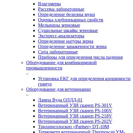
Влагомеры
Рассевы лабораторные
Определение белизны муки
Оценка хлебопекарных свойств
Мельницы зерновые
Сушильные шкафы зерновые
Экспресс-анализаторы
Определение натуры зерна
Определение зараженности зерна
Сита лабораторные
Приборы для определения числа падения
Оборудование для комбикормовой
промышленности
Установка ЕКГ для определения крошимости
гранул
Оборудование для ветеринарии
Лампа Вуда ОЛДД-01
Ветеринарный УЗИ сканер PS-301V
Ветеринарный УЗИ сканер PS-106V
Ветеринарный УЗИ сканер PS-218V
Ветеринарный УЗИ сканер PS-202V
Трихинеллоскоп «Partner» DT-10M
Термометр ветеринарный Thermoscan YM-