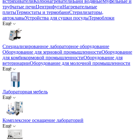
встряхиватели
Колбонагреватели
Бани водяные
Муфельные и
трубчатые печи
Центрифуги
Нагревательные
плиты
Термостаты и термобани
Стерилизаторы,
автоклавы
Устройства для сушки посуды
Термоблоки
Ещё
Специализированное лабораторное оборудование
Оборудование для зерновой промышленности
Оборудование
для комбикормовой промышленности
Оборудование для
ветеринарии
Оборудование для молочной промышленности
Ещё
Лабораторная мебель
Ещё
Комплексное оснащение лабораторий
Ещё