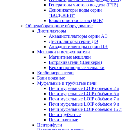
Генераторы чистого воздуха (ГЧВ)
Деионизаторы воды серии
"ВОДОЛЕЙ"
Блоки очистки газов (БОВ)
Общелабораторное оборудование
Дистилляторы
Аквадистилляторы серии АЭ
Дистилляторы серии ДЭ
Аквадистилляторы серии ПЭ
Мешалки и встряхиватели
Магнитные мешалки
Встряхиватели (Шейкеры)
Верхнеприводные мешалки
Колбонагреватели
Бани водяные
Муфельные и трубчатые печи
Печи муфельные LOIP объёмом 2 л
Печи муфельные LOIP объёмом 5 л
Печи муфельные LOIP объёмом 7 л
Печи муфельные LOIP объёмом 9 л
Печи муфельные LOIP объёмом 15 л
Печи трубчатые
Печи шахтные
Центрифуги