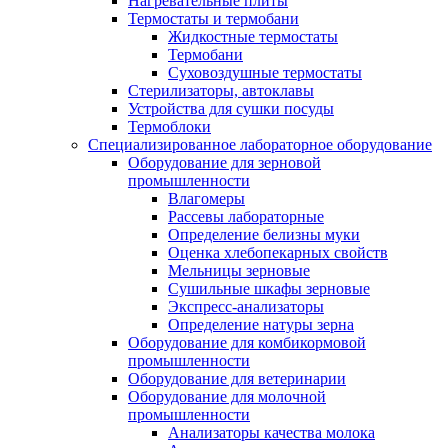
Нагревательные плиты
Термостаты и термобани
Жидкостные термостаты
Термобани
Суховоздушные термостаты
Стерилизаторы, автоклавы
Устройства для сушки посуды
Термоблоки
Специализированное лабораторное оборудование
Оборудование для зерновой
промышленности
Влагомеры
Рассевы лабораторные
Определение белизны муки
Оценка хлебопекарных свойств
Мельницы зерновые
Сушильные шкафы зерновые
Экспресс-анализаторы
Определение натуры зерна
Оборудование для комбикормовой
промышленности
Оборудование для ветеринарии
Оборудование для молочной
промышленности
Анализаторы качества молока