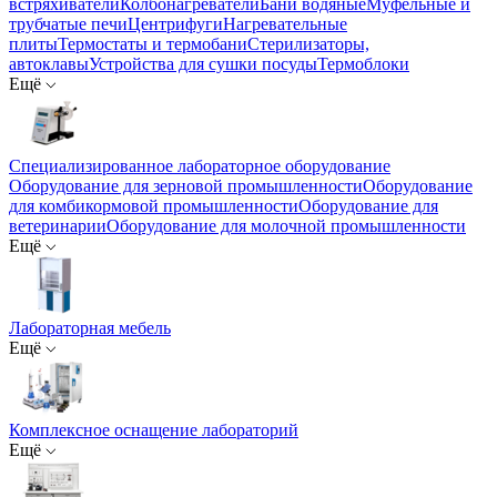
встряхиватели
Колбонагреватели
Бани водяные
Муфельные и
трубчатые печи
Центрифуги
Нагревательные
плиты
Термостаты и термобани
Стерилизаторы,
автоклавы
Устройства для сушки посуды
Термоблоки
Ещё
Специализированное лабораторное оборудование
Оборудование для зерновой промышленности
Оборудование
для комбикормовой промышленности
Оборудование для
ветеринарии
Оборудование для молочной промышленности
Ещё
Лабораторная мебель
Ещё
Комплексное оснащение лабораторий
Ещё