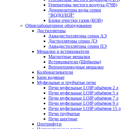
Генераторы чистого воздуха (ГЧВ)
Деионизаторы воды серии
"ВОДОЛЕЙ"
Блоки очистки газов (БОВ)
Общелабораторное оборудование
Дистилляторы
Аквадистилляторы серии АЭ
Дистилляторы серии ДЭ
Аквадистилляторы серии ПЭ
Мешалки и встряхиватели
Магнитные мешалки
Встряхиватели (Шейкеры)
Верхнеприводные мешалки
Колбонагреватели
Бани водяные
Муфельные и трубчатые печи
Печи муфельные LOIP объёмом 2 л
Печи муфельные LOIP объёмом 5 л
Печи муфельные LOIP объёмом 7 л
Печи муфельные LOIP объёмом 9 л
Печи муфельные LOIP объёмом 15 л
Печи трубчатые
Печи шахтные
Центрифуги