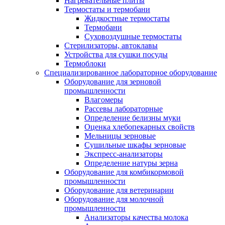
Нагревательные плиты
Термостаты и термобани
Жидкостные термостаты
Термобани
Суховоздушные термостаты
Стерилизаторы, автоклавы
Устройства для сушки посуды
Термоблоки
Специализированное лабораторное оборудование
Оборудование для зерновой
промышленности
Влагомеры
Рассевы лабораторные
Определение белизны муки
Оценка хлебопекарных свойств
Мельницы зерновые
Сушильные шкафы зерновые
Экспресс-анализаторы
Определение натуры зерна
Оборудование для комбикормовой
промышленности
Оборудование для ветеринарии
Оборудование для молочной
промышленности
Анализаторы качества молока