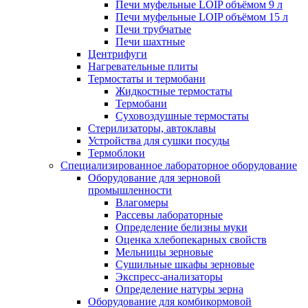
Печи муфельные LOIP объёмом 9 л
Печи муфельные LOIP объёмом 15 л
Печи трубчатые
Печи шахтные
Центрифуги
Нагревательные плиты
Термостаты и термобани
Жидкостные термостаты
Термобани
Суховоздушные термостаты
Стерилизаторы, автоклавы
Устройства для сушки посуды
Термоблоки
Специализированное лабораторное оборудование
Оборудование для зерновой
промышленности
Влагомеры
Рассевы лабораторные
Определение белизны муки
Оценка хлебопекарных свойств
Мельницы зерновые
Сушильные шкафы зерновые
Экспресс-анализаторы
Определение натуры зерна
Оборудование для комбикормовой