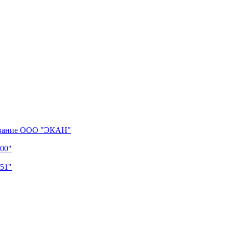
дование ООО "ЭКАН"
00"
51"