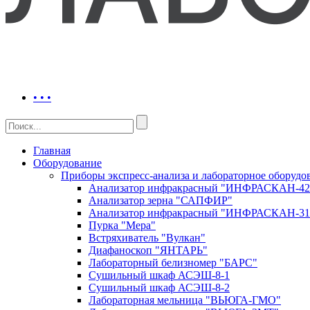
• • •
Главная
Оборудование
Приборы экспресс-анализа и лабораторное обору
Анализатор инфракрасный "ИНФРАСКАН-42
Анализатор зерна "САПФИР"
Анализатор инфракрасный "ИНФРАСКАН-31
Пурка "Мера"
Встряхиватель "Вулкан"
Диафаноскоп "ЯНТАРЬ"
Лабораторный белизномер "БАРС"
Сушильный шкаф АСЭШ-8-1
Сушильный шкаф АСЭШ-8-2
Лабораторная мельница "ВЬЮГА-ГМО"