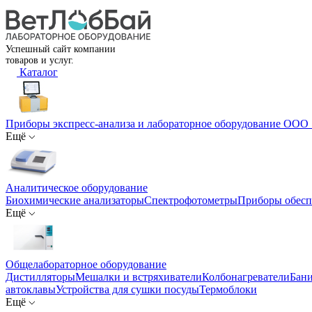
Успешный сайт компании
товаров и услуг.
Каталог
Приборы экспресс-анализа и лабораторное оборудование ОО
Ещё
Аналитическое оборудование
Биохимические анализаторы
Спектрофотометры
Приборы обесп
Ещё
Общелабораторное оборудование
Дистилляторы
Мешалки и встряхиватели
Колбонагреватели
Бани
автоклавы
Устройства для сушки посуды
Термоблоки
Ещё