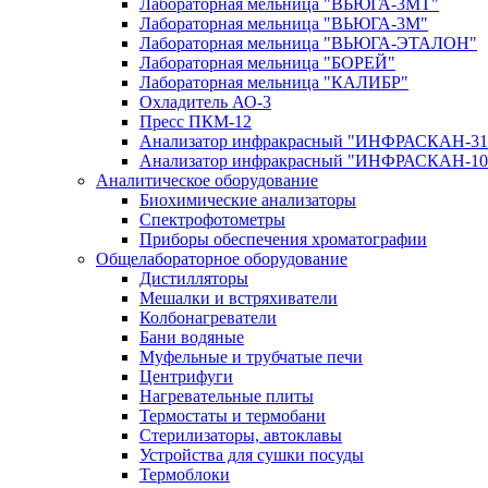
Лабораторная мельница "ВЬЮГА-3МТ"
Лабораторная мельница "ВЬЮГА-3М"
Лабораторная мельница "ВЬЮГА-ЭТАЛОН"
Лабораторная мельница "БОРЕЙ"
Лабораторная мельница "КАЛИБР"
Охладитель АО-3
Пресс ПКМ-12
Анализатор инфракрасный "ИНФРАСКАН-31
Анализатор инфракрасный "ИНФРАСКАН-10
Аналитическое оборудование
Биохимические анализаторы
Спектрофотометры
Приборы обеспечения хроматографии
Общелабораторное оборудование
Дистилляторы
Мешалки и встряхиватели
Колбонагреватели
Бани водяные
Муфельные и трубчатые печи
Центрифуги
Нагревательные плиты
Термостаты и термобани
Стерилизаторы, автоклавы
Устройства для сушки посуды
Термоблоки