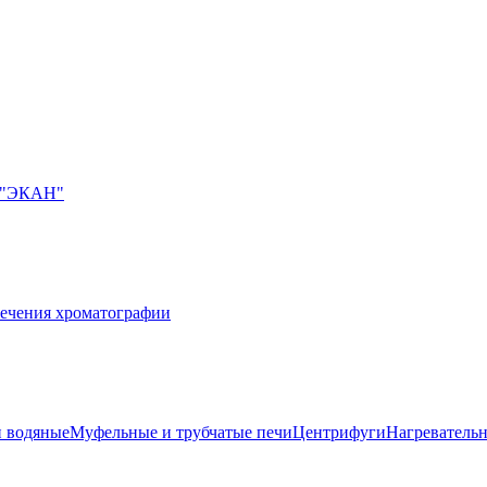
О "ЭКАН"
ечения хроматографии
 водяные
Муфельные и трубчатые печи
Центрифуги
Нагреватель