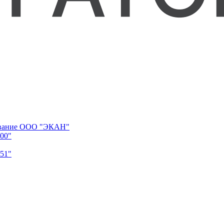
дование ООО "ЭКАН"
00"
51"