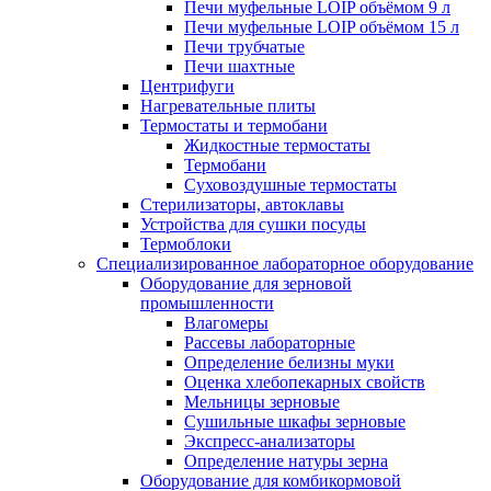
Печи муфельные LOIP объёмом 9 л
Печи муфельные LOIP объёмом 15 л
Печи трубчатые
Печи шахтные
Центрифуги
Нагревательные плиты
Термостаты и термобани
Жидкостные термостаты
Термобани
Суховоздушные термостаты
Стерилизаторы, автоклавы
Устройства для сушки посуды
Термоблоки
Специализированное лабораторное оборудование
Оборудование для зерновой
промышленности
Влагомеры
Рассевы лабораторные
Определение белизны муки
Оценка хлебопекарных свойств
Мельницы зерновые
Сушильные шкафы зерновые
Экспресс-анализаторы
Определение натуры зерна
Оборудование для комбикормовой