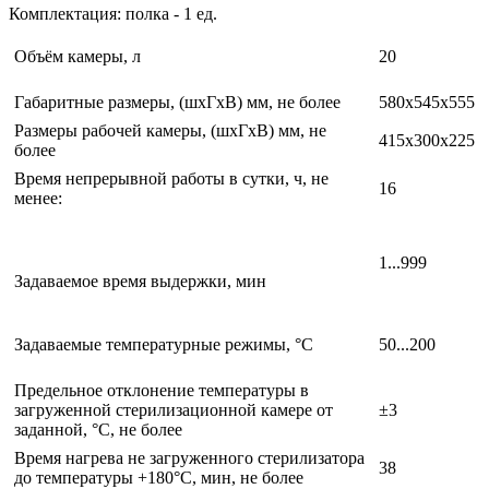
Комплектация: полка - 1 ед.
Объём камеры, л
20
Габаритные размеры, (шхГхВ) мм, не более
580х545х555
Размеры рабочей камеры, (шхГхВ) мм, не
415х300х225
более
Время непрерывной работы в сутки, ч, не
16
менее:
1...999
Задаваемое время выдержки, мин
Задаваемые температурные режимы, °С
50...200
Предельное отклонение температуры в
загруженной стерилизационной камере от
±3
заданной, °С, не более
Время нагрева не загруженного стерилизатора
38
до температуры +180°С, мин, не более