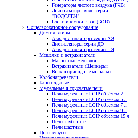
Генераторы чистого воздуха (ГЧВ)
Деионизаторы воды серии
"ВОДОЛЕЙ"
Блоки очистки газов (БОВ)
Общелабораторное оборудование
Дистилляторы
Аквадистилляторы серии АЭ
Дистилляторы серии ДЭ
Аквадистилляторы серии ПЭ
Мешалки и встряхиватели
Магнитные мешалки
Встряхиватели (Шейкеры)
Верхнеприводные мешалки
Колбонагреватели
Бани водяные
Муфельные и трубчатые печи
Печи муфельные LOIP объёмом 2 л
Печи муфельные LOIP объёмом 5 л
Печи муфельные LOIP объёмом 7 л
Печи муфельные LOIP объёмом 9 л
Печи муфельные LOIP объёмом 15 л
Печи трубчатые
Печи шахтные
Центрифуги