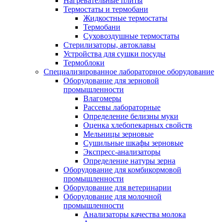
Нагревательные плиты
Термостаты и термобани
Жидкостные термостаты
Термобани
Суховоздушные термостаты
Стерилизаторы, автоклавы
Устройства для сушки посуды
Термоблоки
Специализированное лабораторное оборудование
Оборудование для зерновой
промышленности
Влагомеры
Рассевы лабораторные
Определение белизны муки
Оценка хлебопекарных свойств
Мельницы зерновые
Сушильные шкафы зерновые
Экспресс-анализаторы
Определение натуры зерна
Оборудование для комбикормовой
промышленности
Оборудование для ветеринарии
Оборудование для молочной
промышленности
Анализаторы качества молока