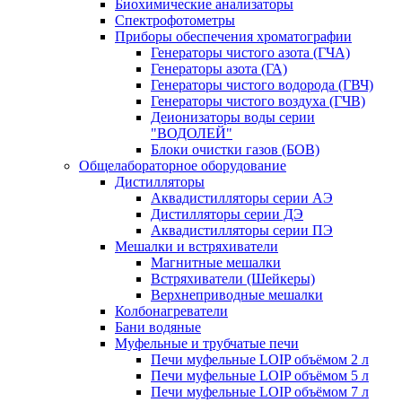
Биохимические анализаторы
Спектрофотометры
Приборы обеспечения хроматографии
Генераторы чистого азота (ГЧА)
Генераторы азота (ГА)
Генераторы чистого водорода (ГВЧ)
Генераторы чистого воздуха (ГЧВ)
Деионизаторы воды серии
"ВОДОЛЕЙ"
Блоки очистки газов (БОВ)
Общелабораторное оборудование
Дистилляторы
Аквадистилляторы серии АЭ
Дистилляторы серии ДЭ
Аквадистилляторы серии ПЭ
Мешалки и встряхиватели
Магнитные мешалки
Встряхиватели (Шейкеры)
Верхнеприводные мешалки
Колбонагреватели
Бани водяные
Муфельные и трубчатые печи
Печи муфельные LOIP объёмом 2 л
Печи муфельные LOIP объёмом 5 л
Печи муфельные LOIP объёмом 7 л