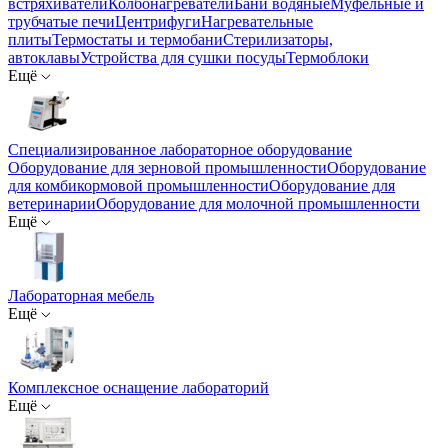
встряхиватели
Колбонагреватели
Бани водяные
Муфельные и
трубчатые печи
Центрифуги
Нагревательные
плиты
Термостаты и термобани
Стерилизаторы,
автоклавы
Устройства для сушки посуды
Термоблоки
Ещё
Специализированное лабораторное оборудование
Оборудование для зерновой промышленности
Оборудование
для комбикормовой промышленности
Оборудование для
ветеринарии
Оборудование для молочной промышленности
Ещё
Лабораторная мебель
Ещё
Комплексное оснащение лабораторий
Ещё