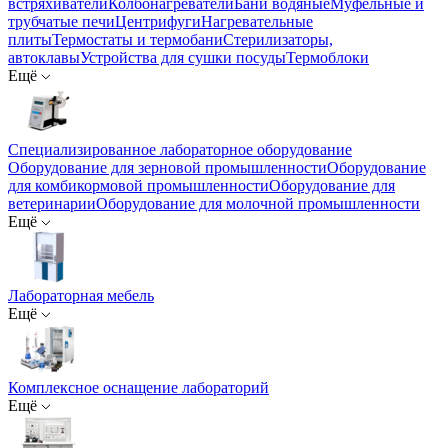
встряхиватели
Колбонагреватели
Бани водяные
Муфельные и
трубчатые печи
Центрифуги
Нагревательные
плиты
Термостаты и термобани
Стерилизаторы,
автоклавы
Устройства для сушки посуды
Термоблоки
Ещё
Специализированное лабораторное оборудование
Оборудование для зерновой промышленности
Оборудование
для комбикормовой промышленности
Оборудование для
ветеринарии
Оборудование для молочной промышленности
Ещё
Лабораторная мебель
Ещё
Комплексное оснащение лабораторий
Ещё